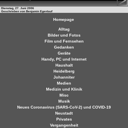
Dienstag, 27. Juni 2006
Geschrieben von Benjamin Egenlauf
Homepage
Alltag
Bilder und Fotos
Film und Fernsehen
Gedanken
Geräte
Handy, PC und Internet
Haushalt
Heidelberg
Johanniter
Medien
Medizin und Klinik
Misc
Musik
Neues Coronavirus (SARS-CoV-2) und COVID-19
Neustadt
Privates
Vergangenheit