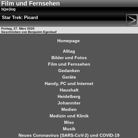
Film und Fernsehen
b(pe)log
Star Trek: Picard
Freitag, 27. März 2020
Geschrieben von Benjamin Egenlauf
Homepage
Alltag
Bilder und Fotos
Film und Fernsehen
Gedanken
Geräte
Handy, PC und Internet
Haushalt
Heidelberg
Johanniter
Medien
Medizin und Klinik
Misc
Musik
Neues Coronavirus (SARS-CoV-2) und COVID-19