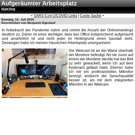
Aufgeräumter Arbeitsplatz
b(pe)log
<
SARS-CoV-2/COVID Links
|
Coole Sache
>
Sonntag, 12. Juli 2020
Geschrieben von Benjamin Egenlauf
In Anbetracht der Pandemie nahm und nimmt die Anzahl der Onlinemeetings
deutlich zu. Daher ist umso wichtiger, dass das Office entsprechend aufgeräumt
und ansehnlich ist und nicht jeder im Hintergrund einen Saustall sieht.
Deswegen habe ich meinen häuslichen Arbeitsplatz umorganisiert.
Die Webcam ist an der Wand oberhalb
der Monitore befestigt. Als sie zuvor auf
einem der Monitore steckte hat das Bild
zu sehr gewackelt, wenn ich auf dem
Keyboard getippt habe. Ebenso habe
ich mir ein professionelles Mikrofon
besorgt, wodurch die Sprachqualität
besser ist, als mit dem integrierten
Mikrofon in der Webcam.